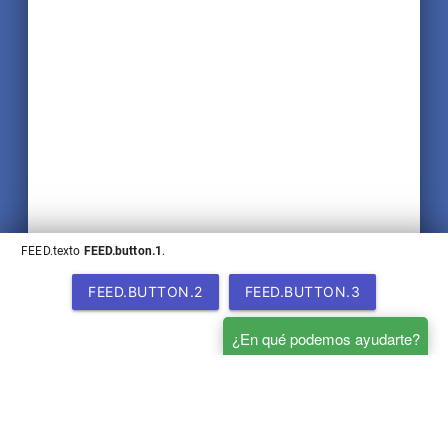
FEED.texto
FEED.button.1
.
FEED.BUTTON.2
FEED.BUTTON.3
FOOTBAR.para-quien.titulo